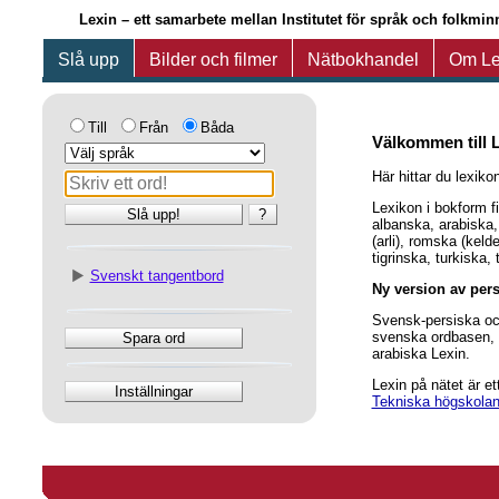
Lexin – ett samarbete mellan Institutet för språk och folkm
Slå upp
Bilder och filmer
Nätbokhandel
Om Le
Till
Från
Båda
Välkommen till L
Här hittar du lexik
Lexikon i bokform f
Slå upp!
?
albanska, arabiska,
(arli), romska (kel
tigrinska, turkiska
Svenskt tangentbord
Ny version av per
Svensk-persiska oc
svenska ordbasen,
Spara ord
arabiska Lexin.
Lexin på nätet är e
Inställningar
Tekniska högskola